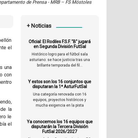
epartamento de Prensa - MRB – FS Móstoles
+ Noticias
bellón
Oficial: El Rodiles F.S.F. "B" jugará
en Segunda División FutSal
nte el
Histórico logro para el fútbol sala
asturiano: se hace justicia tras una
brillante temporada del fil...
as una
do con
uentro
Y estos son los 16 conjuntos que
disputaran la 1ª AsturFutSal
Una categoría renovada con 16
equipos, proyectos históricos y
iendo,
mucha exigencia en la pista
 de la
ero le
Ya conocemos los 16 equipos que
bía el
disputarán la Tercera División
FutSal 2026/2027