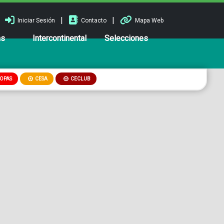
|
|
Iniciar Sesión
Contacto
Mapa Web
ns
Intercontinental
Selecciones
OPAS
CESA
CECLUB