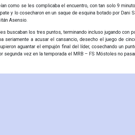
ían como se les complicaba el encuentro, con tan solo 9 minut
empate y lo cosecharon en un saque de esquina botado por Dani 
itán Asensio.
les buscaban los tres puntos, terminando incluso jugando con p
aba seriamente a acusar el cansancio, desecho el juego de cin
supieron aguantar el empujón final del líder, cosechando un pun
or segunda vez en la temporada el MRB – FS Móstoles no pasar