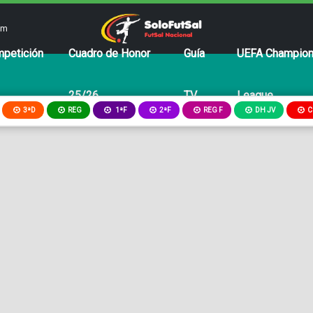
om
petición
Cuadro de Honor
Guía
UEFA Champio
25/26
TV
League
3ªD
REG
2ªF
REG F
DH JV
C
1ªF