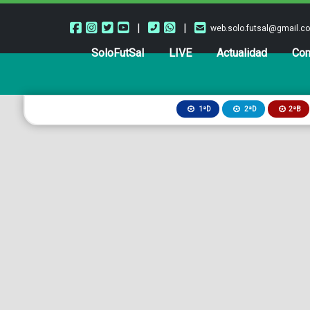
|
|
web.solo.futsal@gmail.c
SoloFutSal
LIVE
Actualidad
Com
2ªB
1ªD
2ªD