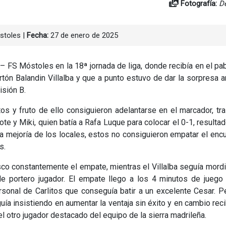
Fotografía:
D
stoles
|
Fecha:
27 de enero de 2025
 FS Móstoles en la 18ª jornada de liga, donde recibía en el pa
tón Balandin Villalba y que a punto estuvo de dar la sorpresa a
isión B.
os y fruto de ello consiguieron adelantarse en el marcador, tr
te y Miki, quien batía a Rafa Luque para colocar el 0-1, resulta
la mejoría de los locales, estos no consiguieron empatar el enc
s.
co constantemente el empate, mientras el Villalba seguía mord
de portero jugador. El empate llego a los 4 minutos de juego
rsonal de Carlitos que conseguía batir a un excelente Cesar. P
guía insistiendo en aumentar la ventaja sin éxito y en cambio reci
del otro jugador destacado del equipo de la sierra madrileña.