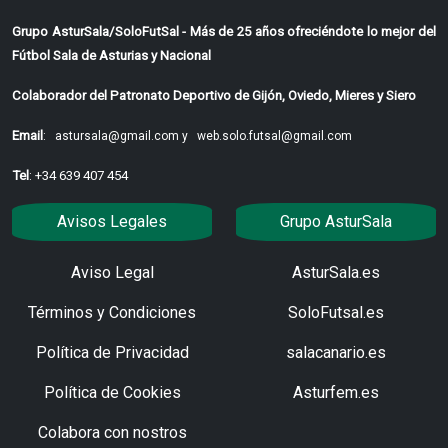
Grupo AsturSala/SoloFutSal - Más de 25 años ofreciéndote lo mejor del
Fútbol Sala de Asturias y Nacional
Colaborador del Patronato Deportivo de Gijón, Oviedo, Mieres y Siero
Email
:
astursala@gmail.com y
web.solo.futsal@gmail.com
Tel
: +34 639 407 454
Avisos Legales
Grupo AsturSala
Aviso Legal
AsturSala.es
Términos y Condiciones
SoloFutsal.es
Política de Privacidad
salacanario.es
Política de Cookies
Asturfem.es
Colabora con nostros