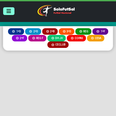
2ªB
3ªD
REG
1ªD
2ªD
1ªF
2ªF
REG F
DH JV
COPAS
CESA
CECLUB