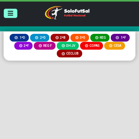
2ªB
3ªD
REG
1ªD
2ªD
1ªF
2ªF
REG F
DH JV
COPAS
CESA
CECLUB