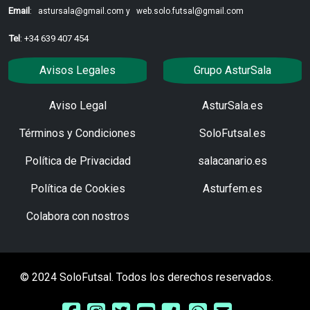
Email
:
astursala@gmail.com y
web.solo.futsal@gmail.com
Tel
: +34 639 407 454
Avisos Legales
Grupo AsturSala
Aviso Legal
AsturSala.es
Términos y Condiciones
SoloFutsal.es
Política de Privacidad
salacanario.es
Política de Cookies
Asturfem.es
Colabora con nostros
© 2024 SoloFutsal. Todos los derechos reservados.