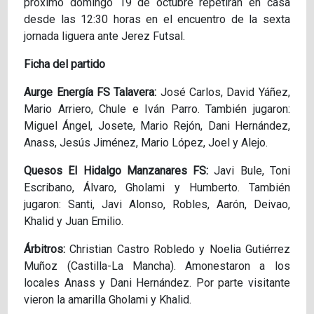
próximo domingo 19 de octubre repetirán en casa
desde las 12:30 horas en el encuentro de la sexta
jornada liguera ante Jerez Futsal.
Ficha del partido
Aurge Energía FS Talavera:
José Carlos, David Yáñez,
Mario Arriero, Chule e Iván Parro. También jugaron:
Miguel Ángel, Josete, Mario Rejón, Dani Hernández,
Anass, Jesús Jiménez, Mario López, Joel y Alejo.
Quesos El Hidalgo Manzanares FS:
Javi Bule, Toni
Escribano, Álvaro, Gholami y Humberto. También
jugaron: Santi, Javi Alonso, Robles, Aarón, Deivao,
Khalid y Juan Emilio.
Árbitros:
Christian Castro Robledo y Noelia Gutiérrez
Muñoz (Castilla-La Mancha). Amonestaron a los
locales Anass y Dani Hernández. Por parte visitante
vieron la amarilla Gholami y Khalid.