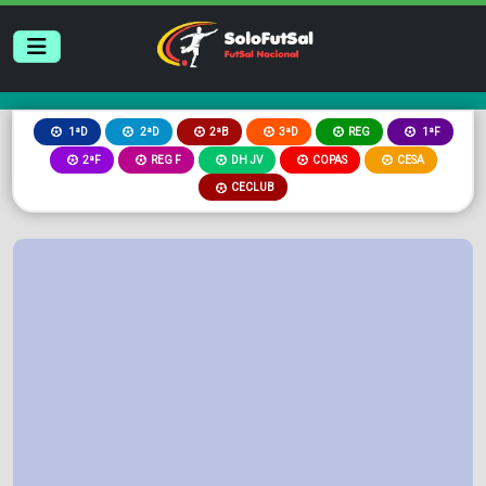
2ªB
3ªD
REG
1ªD
2ªD
1ªF
2ªF
REG F
DH JV
COPAS
CESA
CECLUB