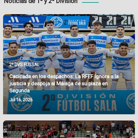
Noticias de 1ª y 2ª División
2ª DVS FUTSAL
Cacicada en los despachos: La RFEF ignora a la
justicia y despoja al Málaga de su plaza en
Segunda
Jul 16, 2026