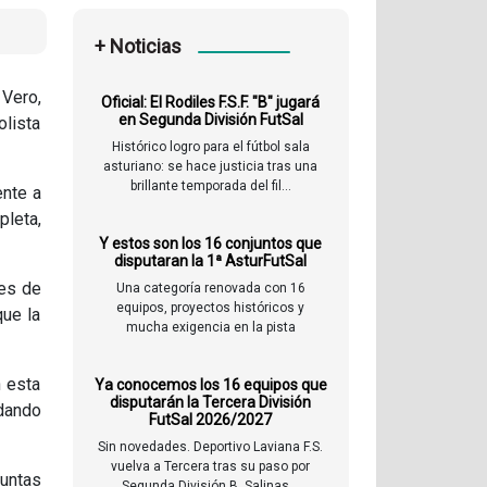
+ Noticias
 Vero,
Oficial: El Rodiles F.S.F. "B" jugará
en Segunda División FutSal
olista
Histórico logro para el fútbol sala
asturiano: se hace justicia tras una
brillante temporada del fil...
ente a
pleta,
Y estos son los 16 conjuntos que
disputaran la 1ª AsturFutSal
nes de
Una categoría renovada con 16
equipos, proyectos históricos y
que la
mucha exigencia en la pista
n esta
Ya conocemos los 16 equipos que
disputarán la Tercera División
 dando
FutSal 2026/2027
Sin novedades. Deportivo Laviana F.S.
vuelva a Tercera tras su paso por
untas
Segunda División B. Salinas...