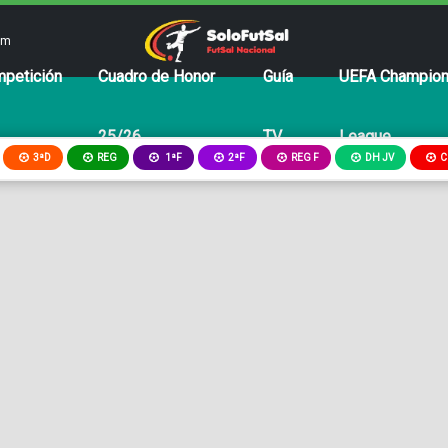
om
petición
Cuadro de Honor
Guía
UEFA Champio
25/26
TV
League
3ªD
REG
2ªF
REG F
DH JV
C
1ªF