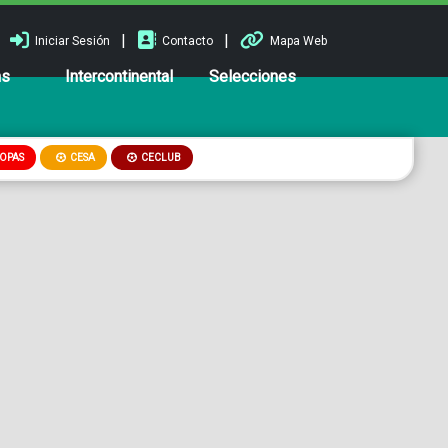
|
|
Iniciar Sesión
Contacto
Mapa Web
ns
Intercontinental
Selecciones
OPAS
CESA
CECLUB