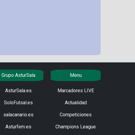
Grupo AsturSala
Menu
AsturSala.es
Marcadores LIVE
SoloFutsal.es
Actualidad
salacanario.es
Competiciones
Asturfem.es
Champions League