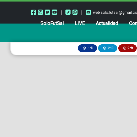
|
|
web.solo.futsal@gmail.c
SoloFutSal
LIVE
Actualidad
Com
2ªB
1ªD
2ªD