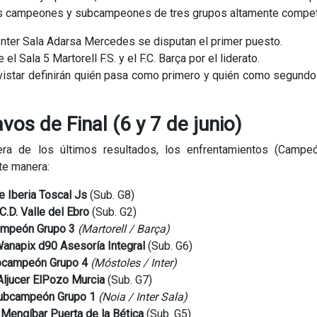
los campeones y subcampeones de tres grupos altamente compet
 Inter Sala Adarsa Mercedes se disputan el primer puesto.
el Sala 5 Martorell F.S. y el F.C. Barça por el liderato.
star definirán quién pasa como primero y quién como segundo
os de Final (6 y 7 de junio)
era de los últimos resultados, los enfrentamientos (Campe
te manera:
fe Iberia Toscal Js
(Sub. G8)
C.D. Valle del Ebro
(Sub. G2)
mpeón Grupo 3
(Martorell / Barça)
anapix d90 Asesoría Integral
(Sub. G6)
campeón Grupo 4
(Móstoles / Inter)
Aljucer ElPozo Murcia
(Sub. G7)
ubcampeón Grupo 1
(Noia / Inter Sala)
s
Mengíbar Puerta de la Bética
(Sub. G5)