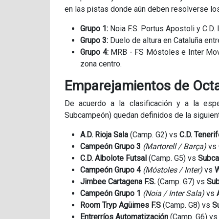
en las pistas donde aún deben resolverse 
Grupo 1:
Noia F.S. Portus Apostoli y C.D.
Grupo 3:
Duelo de altura en Cataluña entre 
Grupo 4:
MRB - FS Móstoles e Inter Movi
zona centro.
Emparejamientos de Octav
De acuerdo a la clasificación y a la esp
Subcampeón) quedan definidos de la siguien
A.D. Rioja Sala
(Camp. G2) vs
C.D. Teneri
Campeón Grupo 3
(Martorell / Barça)
vs
C.D. Albolote Futsal
(Camp. G5) vs
Subca
Campeón Grupo 4
(Móstoles / Inter)
vs
W
Jimbee Cartagena F.S.
(Camp. G7) vs
Sub
Campeón Grupo 1
(Noia / Inter Sala)
vs
Room Tryp Agüimes F.S
(Camp. G8) vs
S
Entrerríos Automatización
(Camp. G6) v