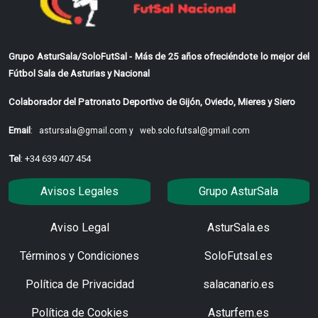
Grupo AsturSala/SoloFutSal - Más de 25 años ofreciéndote lo mejor del
Fútbol Sala de Asturias y Nacional
Colaborador del Patronato Deportivo de Gijón, Oviedo, Mieres y Siero
Email
:
astursala@gmail.com y
web.solo.futsal@gmail.com
Tel
: +34 639 407 454
Avisos Legales
Grupo AsturSala
Aviso Legal
AsturSala.es
Términos y Condiciones
SoloFutsal.es
Política de Privacidad
salacanario.es
Política de Cookies
Asturfem.es