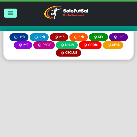
2ªB
3ªD
REG
1ªD
2ªD
1ªF
2ªF
REG F
DH JV
COPAS
CESA
CECLUB