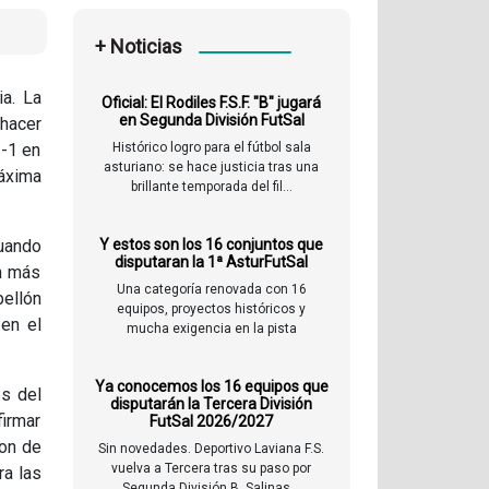
+ Noticias
a. La
Oficial: El Rodiles F.S.F. "B" jugará
en Segunda División FutSal
 hacer
3-1 en
Histórico logro para el fútbol sala
asturiano: se hace justicia tras una
máxima
brillante temporada del fil...
uando
Y estos son los 16 conjuntos que
disputaran la 1ª AsturFutSal
ún más
Una categoría renovada con 16
bellón
equipos, proyectos históricos y
 en el
mucha exigencia en la pista
Ya conocemos los 16 equipos que
es del
disputarán la Tercera División
firmar
FutSal 2026/2027
ron de
Sin novedades. Deportivo Laviana F.S.
vuelva a Tercera tras su paso por
ra las
Segunda División B. Salinas...