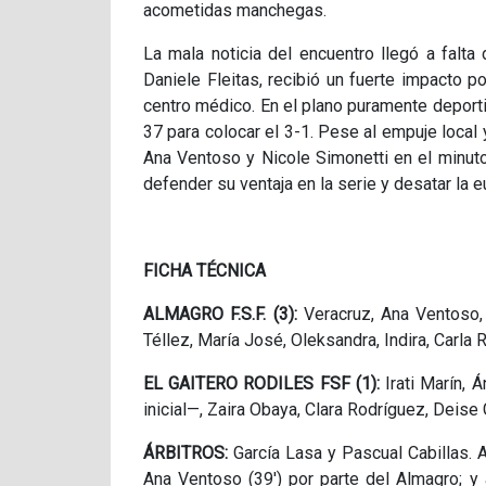
acometidas manchegas.
La mala noticia del encuentro llegó a falta
Daniele Fleitas, recibió un fuerte impacto p
centro médico. En el plano puramente deporti
37 para colocar el 3-1. Pese al empuje local 
Ana Ventoso y Nicole Simonetti en el minuto 
defender su ventaja en la serie y desatar la e
FICHA TÉCNICA
ALMAGRO F.S.F. (3):
Veracruz, Ana Ventoso, 
Téllez, María José, Oleksandra, Indira, Carla
EL GAITERO RODILES FSF (1):
Irati Marín, Á
inicial—, Zaira Obaya, Clara Rodríguez, Deise G
ÁRBITROS:
García Lasa y Pascual Cabillas. A
Ana Ventoso (39') por parte del Almagro; y