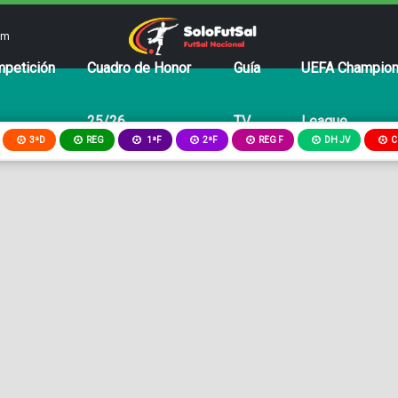
om
petición
Cuadro de Honor
Guía
UEFA Champio
25/26
TV
League
3ªD
REG
2ªF
REG F
DH JV
C
1ªF