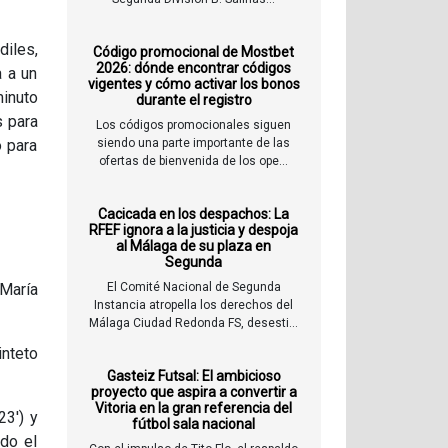
diles,
Código promocional de Mostbet
2026: dónde encontrar códigos
a a un
vigentes y cómo activar los bonos
minuto
durante el registro
s para
Los códigos promocionales siguen
o para
siendo una parte importante de las
ofertas de bienvenida de los ope...
Cacicada en los despachos: La
RFEF ignora a la justicia y despoja
al Málaga de su plaza en
Segunda
 María
El Comité Nacional de Segunda
Instancia atropella los derechos del
Málaga Ciudad Redonda FS, desesti...
inteto
Gasteiz Futsal: El ambicioso
proyecto que aspira a convertir a
Vitoria en la gran referencia del
23') y
fútbol sala nacional
ado el