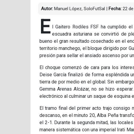
Autor:
Manuel López, SoloFutSal
|
Fecha:
22 de 
E
l Gaitero Rodiles FSF ha cumplido el
escuadra asturiana se convirtió de p
bueno el gran resultado cosechado en el encu
territorio manchego, el bloque dirigido por 
presión para sellar el ansiado ascenso por un 
El choque comenzó de cara para los intere
Deise García finalizó de forma espléndida un
tierra de por medio en el global. Sin embargo
Gemma Arenas Alcázar, no se hizo esperar. 
electrónico al culminar un saque de esquina 
El tramo final del primer acto trajo consigo
descanso, en el minuto 20, Alba Peña trans
el 2-1. Durante la segunda mitad, las locale
manera sistemática con una imperial Irati Mar