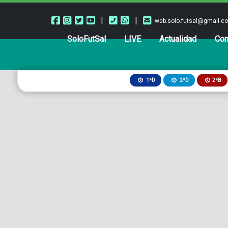
|
|
web.solo.futsal@gmail.c
SoloFutSal
LIVE
Actualidad
Com
2ªB
1ªD
2ªD