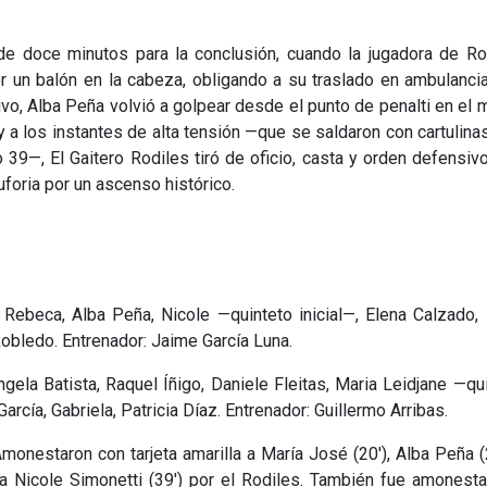
 de doce minutos para la conclusión, cuando la jugadora de Ro
or un balón en la cabeza, obligando a su traslado en ambulanci
vo, Alba Peña volvió a golpear desde el punto de penalti en el 
y a los instantes de alta tensión —que se saldaron con cartulina
39—, El Gaitero Rodiles tiró de oficio, casta y orden defensiv
uforia por un ascenso histórico.
Rebeca, Alba Peña, Nicole —quinteto inicial—, Elena Calzado,
 Robledo. Entrenador: Jaime García Luna.
ngela Batista, Raquel Íñigo, Daniele Fleitas, Maria Leidjane —qu
arcía, Gabriela, Patricia Díaz. Entrenador: Guillermo Arribas.
monestaron con tarjeta amarilla a María José (20'), Alba Peña (
 a Nicole Simonetti (39') por el Rodiles. También fue amonest