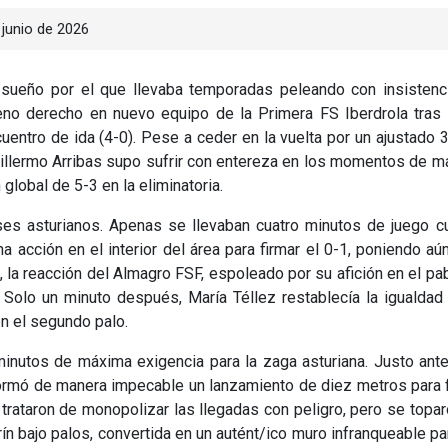
junio de 2026
 sueño por el que llevaba temporadas peleando con insistenci
leno derecho en nuevo equipo de la Primera FS Iberdrola tras
entro de ida (4-0). Pese a ceder en la vuelta por un ajustado 
Guillermo Arribas supo sufrir con entereza en los momentos de 
global de 5-3 en la eliminatoria.
ses asturianos. Apenas se llevaban cuatro minutos de juego c
a acción en el interior del área para firmar el 0-1, poniendo a
, la reacción del Almagro FSF, espoleado por su afición en el pa
Solo un minuto después, María Téllez restablecía la igualdad
en el segundo palo.
 minutos de máxima exigencia para la zaga asturiana. Justo ant
formó de manera impecable un lanzamiento de diez metros para 
s trataron de monopolizar las llegadas con peligro, pero se topa
ín bajo palos, convertida en un autént/ico muro infranqueable pa