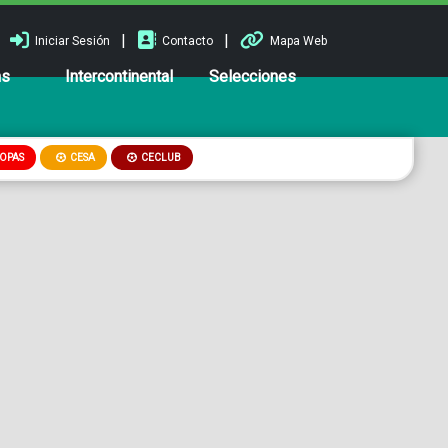
|
|
Iniciar Sesión
Contacto
Mapa Web
ns
Intercontinental
Selecciones
OPAS
CESA
CECLUB