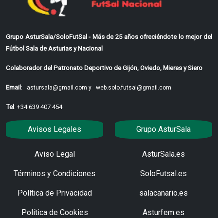
Grupo AsturSala/SoloFutSal - Más de 25 años ofreciéndote lo mejor del
Fútbol Sala de Asturias y Nacional
Colaborador del Patronato Deportivo de Gijón, Oviedo, Mieres y Siero
Email
:
astursala@gmail.com y
web.solo.futsal@gmail.com
Tel
: +34 639 407 454
Avisos Legales
Grupo AsturSala
Aviso Legal
AsturSala.es
Términos y Condiciones
SoloFutsal.es
Política de Privacidad
salacanario.es
Política de Cookies
Asturfem.es