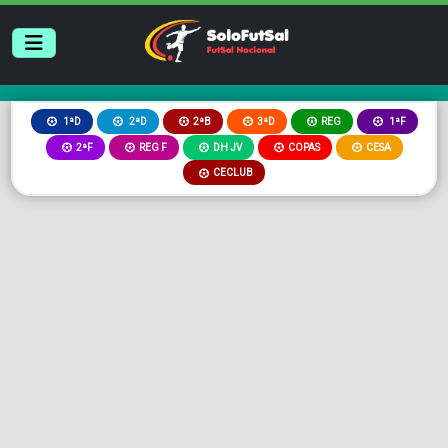
2ªB
3ªD
REG
1ªD
2ªD
1ªF
2ªF
REG F
DH JV
COPAS
CESA
CECLUB