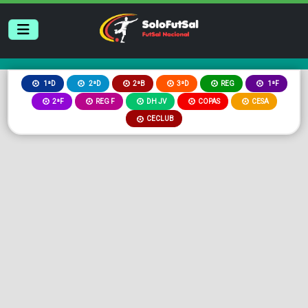
2ªB
3ªD
REG
1ªD
2ªD
1ªF
2ªF
REG F
DH JV
COPAS
CESA
CECLUB