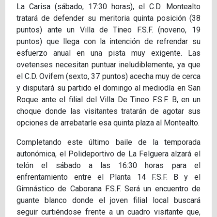
La Carisa (sábado, 17:30 horas), el C.D. Montealto
tratará de defender su meritoria quinta posición (38
puntos) ante un Villa de Tineo F.S.F. (noveno, 19
puntos) que llega con la intención de refrendar su
esfuerzo anual en una pista muy exigente. Las
ovetenses necesitan puntuar ineludiblemente, ya que
el C.D. Ovifem (sexto, 37 puntos) acecha muy de cerca
y disputará su partido el domingo al mediodía en San
Roque ante el filial del Villa De Tineo F.S.F. B, en un
choque donde las visitantes tratarán de agotar sus
opciones de arrebatarle esa quinta plaza al Montealto.
Completando este último baile de la temporada
autonómica, el Polideportivo de La Felguera alzará el
telón el sábado a las 16:30 horas para el
enfrentamiento entre el Planta 14 F.S.F. B y el
Gimnástico de Caborana F.S.F. Será un encuentro de
guante blanco donde el joven filial local buscará
seguir curtiéndose frente a un cuadro visitante que,