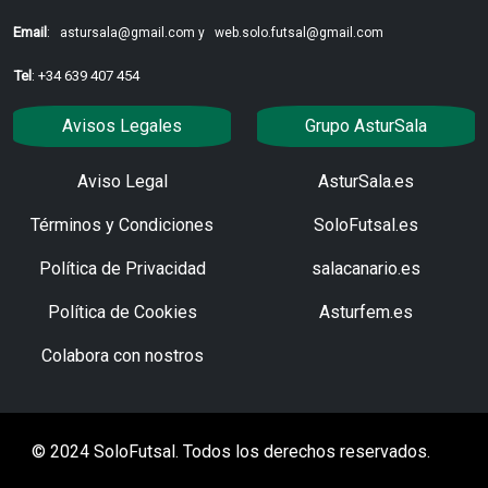
Email
:
astursala@gmail.com y
web.solo.futsal@gmail.com
Tel
: +34 639 407 454
Avisos Legales
Grupo AsturSala
Aviso Legal
AsturSala.es
Términos y Condiciones
SoloFutsal.es
Política de Privacidad
salacanario.es
Política de Cookies
Asturfem.es
Colabora con nostros
© 2024 SoloFutsal. Todos los derechos reservados.