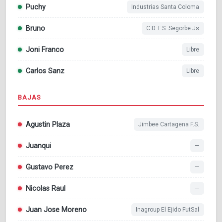
Puchy
Industrias Santa Coloma
Bruno
C.D. F.S. Segorbe Js
Joni Franco
Libre
Carlos Sanz
Libre
BAJAS
Agustin Plaza
Jimbee Cartagena F.S.
Juanqui
—
Gustavo Perez
—
Nicolas Raul
—
Juan Jose Moreno
Inagroup El Ejido FutSal