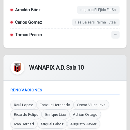
Arnaldo Báez
Inagroup El Ejido FutSal
Carlos Gomez
Illes Balears Palma Futsal
Tomas Pescio
—
WANAPIX A.D. Sala 10
RENOVACIONES
Raul Lopez
Enrique Hernando
Oscar Villanueva
Ricardo Felipe
Enrique Liao
Adrián Ortego
Ivan Bernad
Miguel Lahoz
Augusto Javier