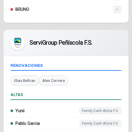
BRUNO
—
ServiGroup Peñíscola F.S.
RENOVACIONES
Elias Beltran
Alex Cervera
ALTAS
Yunii
Family Cash Alzira F.S.
Pablo Garcia
Family Cash Alzira F.S.