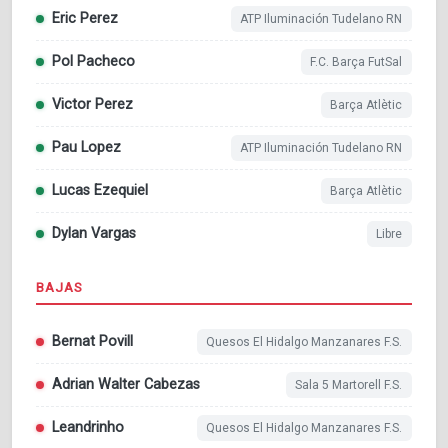
Eric Perez
ATP Iluminación Tudelano RN
Pol Pacheco
F.C. Barça FutSal
Victor Perez
Barça Atlètic
Pau Lopez
ATP Iluminación Tudelano RN
Lucas Ezequiel
Barça Atlètic
Dylan Vargas
Libre
BAJAS
Bernat Povill
Quesos El Hidalgo Manzanares F.S.
Adrian Walter Cabezas
Sala 5 Martorell F.S.
Leandrinho
Quesos El Hidalgo Manzanares F.S.