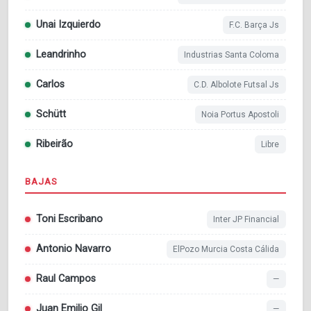
Unai Izquierdo
F.C. Barça Js
Leandrinho
Industrias Santa Coloma
Carlos
C.D. Albolote Futsal Js
Schütt
Noia Portus Apostoli
Ribeirão
Libre
BAJAS
Toni Escribano
Inter JP Financial
Antonio Navarro
ElPozo Murcia Costa Cálida
Raul Campos
—
Juan Emilio Gil
—