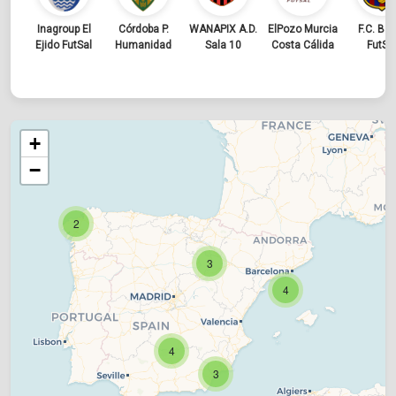
Inagroup El
Córdoba P.
WANAPIX A.D.
ElPozo Murcia
F.C. Ba
Ejido FutSal
Humanidad
Sala 10
Costa Cálida
FutSa
+
−
2
3
4
4
3