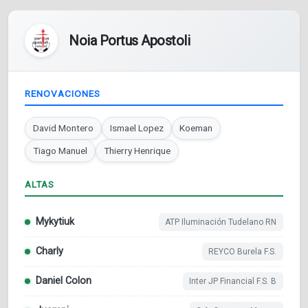
Noia Portus Apostoli
RENOVACIONES
David Montero
Ismael Lopez
Koeman
Tiago Manuel
Thierry Henrique
ALTAS
Mykytiuk
ATP Iluminación Tudelano RN
Charly
REYCO Burela F.S.
Daniel Colon
Inter JP Financial F.S. B