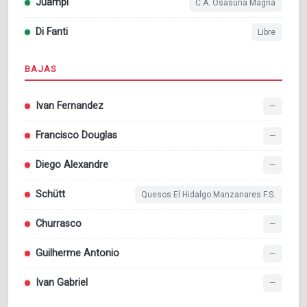
Juampi
C.A. Osasuna Magna
Di Fanti
Libre
BAJAS
Ivan Fernandez
—
Francisco Douglas
—
Diego Alexandre
—
Schütt
Quesos El Hidalgo Manzanares F.S.
Churrasco
—
Guilherme Antonio
—
Ivan Gabriel
—