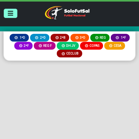
2ªB
3ªD
REG
1ªD
2ªD
1ªF
2ªF
REG F
DH JV
COPAS
CESA
CECLUB