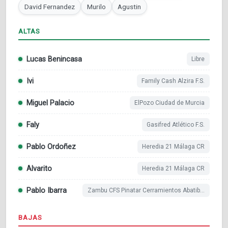
David Fernandez
Murilo
Agustin
ALTAS
Lucas Benincasa
Libre
Ivi
Family Cash Alzira F.S.
Miguel Palacio
ElPozo Ciudad de Murcia
Faly
Gasifred Atlético F.S.
Pablo Ordoñez
Heredia 21 Málaga CR
Alvarito
Heredia 21 Málaga CR
Pablo Ibarra
Zambu CFS Pinatar Cerramientos Abatibles
BAJAS