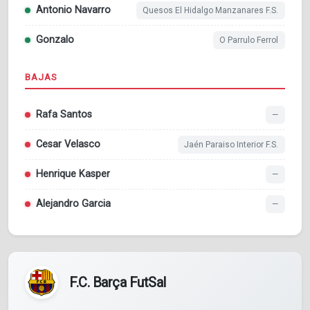
Antonio Navarro
Quesos El Hidalgo Manzanares F.S.
Gonzalo
O Parrulo Ferrol
BAJAS
Rafa Santos
—
Cesar Velasco
Jaén Paraiso Interior F.S.
Henrique Kasper
—
Alejandro Garcia
—
F.C. Barça FutSal