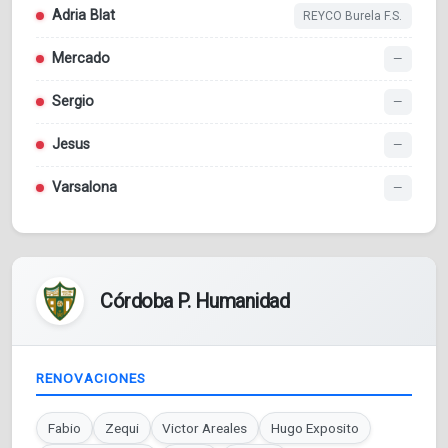
Adria Blat
REYCO Burela F.S.
Mercado
—
Sergio
—
Jesus
—
Varsalona
—
Córdoba P. Humanidad
RENOVACIONES
Fabio
Zequi
Victor Areales
Hugo Exposito