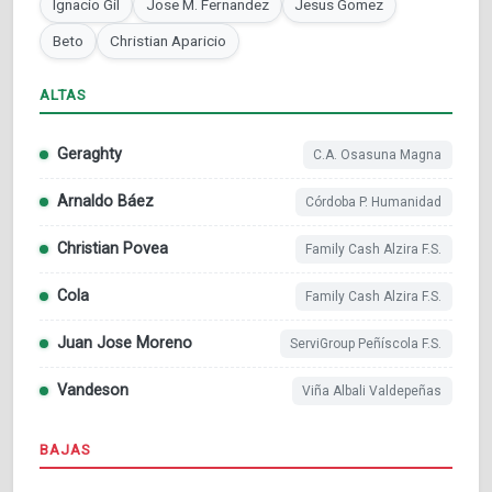
Ignacio Gil
Jose M. Fernandez
Jesus Gomez
Beto
Christian Aparicio
ALTAS
Geraghty
C.A. Osasuna Magna
Arnaldo Báez
Córdoba P. Humanidad
Christian Povea
Family Cash Alzira F.S.
Cola
Family Cash Alzira F.S.
Juan Jose Moreno
ServiGroup Peñíscola F.S.
Vandeson
Viña Albali Valdepeñas
BAJAS