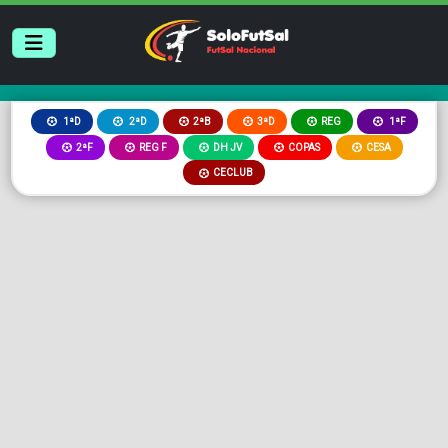
2ªB
3ªD
REG
1ªD
2ªD
1ªF
2ªF
REG F
DH JV
COPAS
CESA
CECLUB