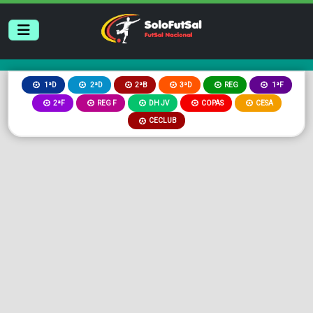
2ªB
3ªD
REG
1ªD
2ªD
1ªF
2ªF
REG F
DH JV
COPAS
CESA
CECLUB