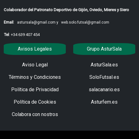
Colaborador del Patronato Deportivo de Gijón, Oviedo, Mieres y Siero
Email
:
astursala@gmail.com y
web.solo.futsal@gmail.com
Tel
: +34 639 407 454
Avisos Legales
Grupo AsturSala
Aviso Legal
AsturSala.es
Términos y Condiciones
SoloFutsal.es
Política de Privacidad
salacanario.es
Política de Cookies
Asturfem.es
Colabora con nostros