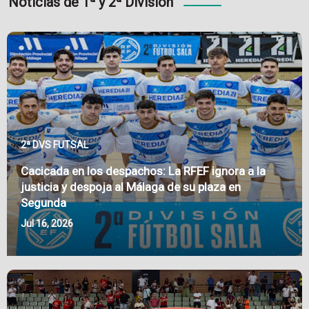
Noticias de 1ª y 2ª División
2ª DVS FUTSAL
Cacicada en los despachos: La RFEF ignora a la
justicia y despoja al Málaga de su plaza en
Segunda
Jul 16, 2026