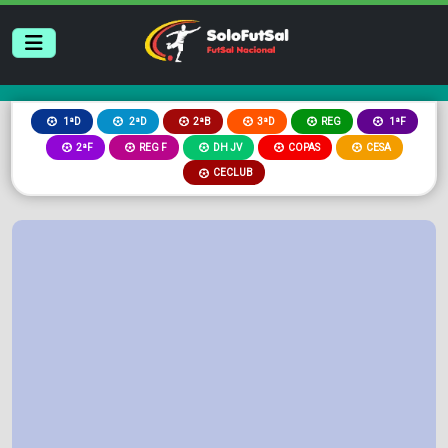
2ªB
3ªD
REG
1ªD
2ªD
1ªF
2ªF
REG F
DH JV
COPAS
CESA
CECLUB