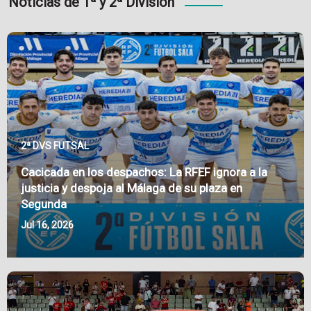
Noticias de 1ª y 2ª División
2ª DVS FUTSAL
Cacicada en los despachos: La RFEF ignora a la
justicia y despoja al Málaga de su plaza en
Segunda
Jul 16, 2026