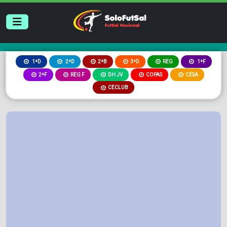
2ªB
3ªD
REG
1ªD
2ªD
1ªF
2ªF
REG F
DH JV
COPAS
CESA
CECLUB