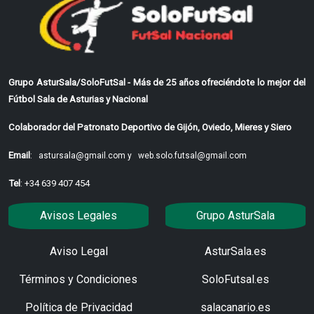
Grupo AsturSala/SoloFutSal - Más de 25 años ofreciéndote lo mejor del
Fútbol Sala de Asturias y Nacional
Colaborador del Patronato Deportivo de Gijón, Oviedo, Mieres y Siero
Email
:
astursala@gmail.com y
web.solo.futsal@gmail.com
Tel
: +34 639 407 454
Avisos Legales
Grupo AsturSala
Aviso Legal
AsturSala.es
Términos y Condiciones
SoloFutsal.es
Política de Privacidad
salacanario.es