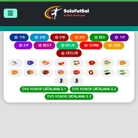
2ªB
3ªD
REG
1ªD
2ªD
1ªF
2ªF
REG F
DH JV
COPAS
CESA
CECLUB
DVS HONOR CATALANA G.1
DVS HONOR CATALANA G.2
DVS HONOR CATALANA G.3