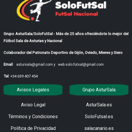
Grupo AsturSala/SoloFutSal - Más de 25 años ofreciéndote lo mejor del
Fútbol Sala de Asturias y Nacional
Colaborador del Patronato Deportivo de Gijón, Oviedo, Mieres y Siero
Email
:
astursala@gmail.com y
web.solo.futsal@gmail.com
Tel
: +34 639 407 454
Avisos Legales
Grupo AsturSala
Aviso Legal
AsturSala.es
Términos y Condiciones
SoloFutsal.es
Política de Privacidad
salacanario.es