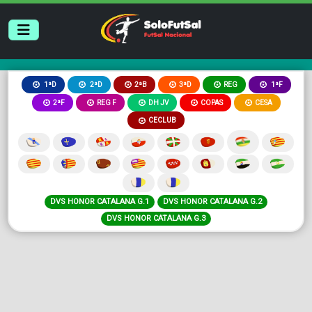
2ªB
3ªD
REG
1ªD
2ªD
1ªF
2ªF
REG F
DH JV
COPAS
CESA
CECLUB
DVS HONOR CATALANA G.1
DVS HONOR CATALANA G.2
DVS HONOR CATALANA G.3