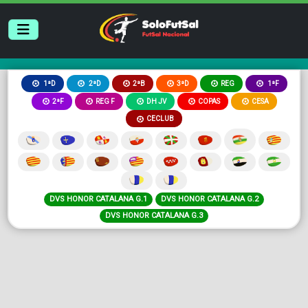
2ªB
3ªD
REG
1ªD
2ªD
1ªF
2ªF
REG F
DH JV
COPAS
CESA
CECLUB
DVS HONOR CATALANA G.1
DVS HONOR CATALANA G.2
DVS HONOR CATALANA G.3