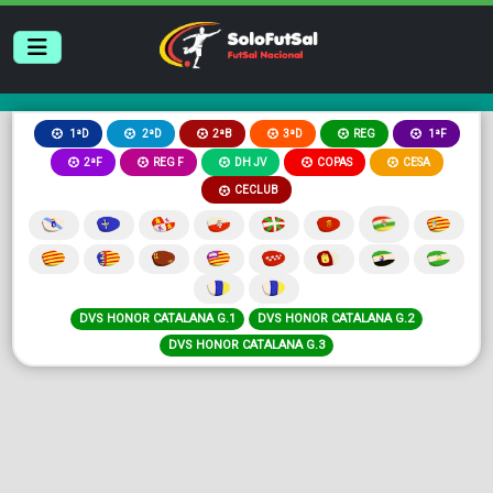
2ªB
3ªD
REG
1ªD
2ªD
1ªF
2ªF
REG F
DH JV
COPAS
CESA
CECLUB
DVS HONOR CATALANA G.1
DVS HONOR CATALANA G.2
DVS HONOR CATALANA G.3