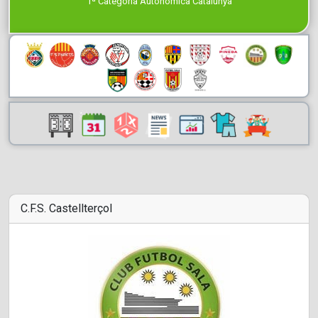
1ª Categoría Autonómica Catalunya
C.F.S. Castellterçol