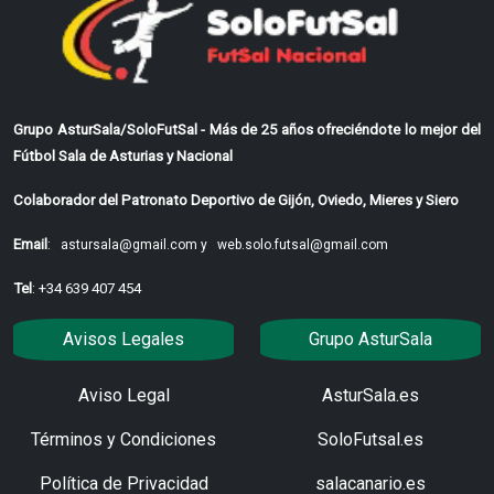
Grupo AsturSala/SoloFutSal - Más de 25 años ofreciéndote lo mejor del
Fútbol Sala de Asturias y Nacional
Colaborador del Patronato Deportivo de Gijón, Oviedo, Mieres y Siero
Email
:
astursala@gmail.com y
web.solo.futsal@gmail.com
Tel
: +34 639 407 454
Avisos Legales
Grupo AsturSala
Aviso Legal
AsturSala.es
Términos y Condiciones
SoloFutsal.es
Política de Privacidad
salacanario.es