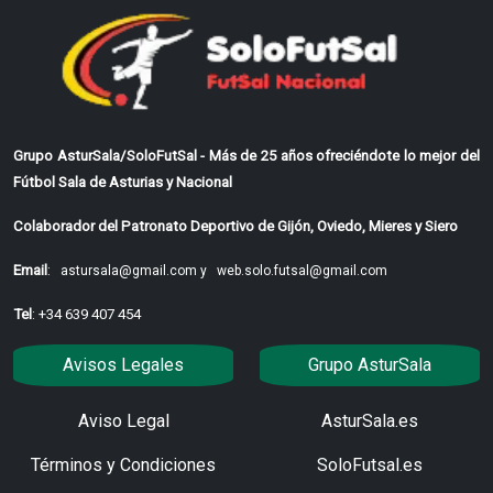
Grupo AsturSala/SoloFutSal - Más de 25 años ofreciéndote lo mejor del
Fútbol Sala de Asturias y Nacional
Colaborador del Patronato Deportivo de Gijón, Oviedo, Mieres y Siero
Email
:
astursala@gmail.com y
web.solo.futsal@gmail.com
Tel
: +34 639 407 454
Avisos Legales
Grupo AsturSala
Aviso Legal
AsturSala.es
Términos y Condiciones
SoloFutsal.es