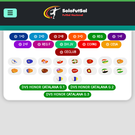
2ªB
3ªD
REG
1ªD
2ªD
1ªF
2ªF
REG F
DH JV
COPAS
CESA
CECLUB
DVS HONOR CATALANA G.1
DVS HONOR CATALANA G.2
DVS HONOR CATALANA G.3