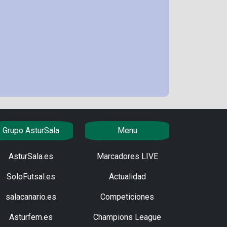
Grupo AsturSala
Menu
AsturSala.es
Marcadores LIVE
SoloFutsal.es
Actualidad
salacanario.es
Competiciones
Asturfem.es
Champions League