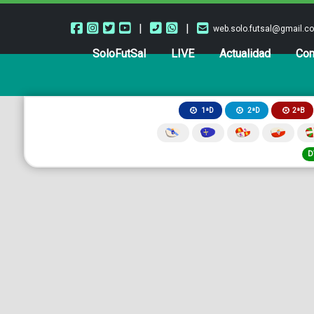
|
|
web.solo.futsal@gmail.c
SoloFutSal
LIVE
Actualidad
Com
2ªB
1ªD
2ªD
D