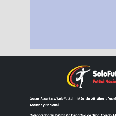
Grupo AsturSala/SoloFutSal - Más de 25 años ofrecié
Asturias y Nacional
Colaborador del Patronato Deportivo de Gijón, Oviedo, Mi