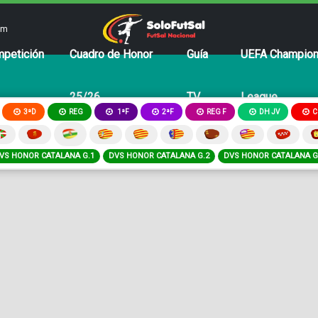
om
petición
Cuadro de Honor
Guía
UEFA Champio
25/26
TV
League
3ªD
REG
2ªF
REG F
DH JV
C
1ªF
VS HONOR CATALANA G.1
DVS HONOR CATALANA G.2
DVS HONOR CATALANA G