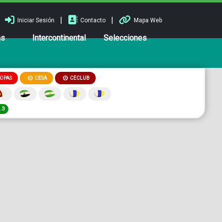
|
|
Iniciar Sesión
Contacto
Mapa Web
ns
Intercontinental
Selecciones
OPAS
CESA
CECLUB
.3