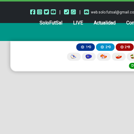
|
|
web.solo.futsal@gmail.c
SoloFutSal
LIVE
Actualidad
Com
2ªB
1ªD
2ªD
D