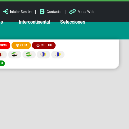
|
|
Iniciar Sesión
Contacto
Mapa Web
ns
Intercontinental
Selecciones
OPAS
CESA
CECLUB
.3