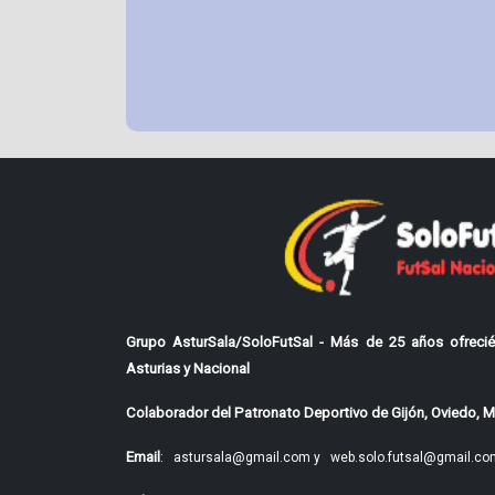
Grupo AsturSala/SoloFutSal - Más de 25 años ofrecié
Asturias y Nacional
Colaborador del Patronato Deportivo de Gijón, Oviedo, Mi
Email
:
astursala@gmail.com y
web.solo.futsal@gmail.co