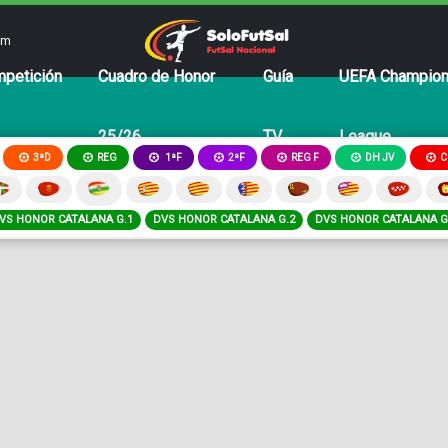
om
petición
Cuadro de Honor
Guía
UEFA Champio
25/26
TV
League
3ªD
REG
2ªF
REG F
DH JV
C
1ªF
VS HONOR CATALANA G.1
DVS HONOR CATALANA G.2
DVS HONOR CATALANA G