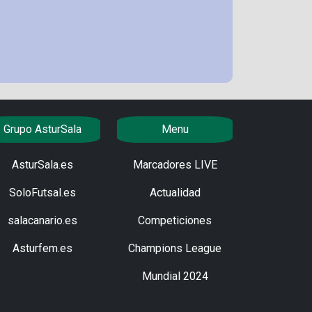
Grupo AsturSala
Menu
AsturSala.es
Marcadores LIVE
SoloFutsal.es
Actualidad
salacanario.es
Competiciones
Asturfem.es
Champions League
Mundial 2024