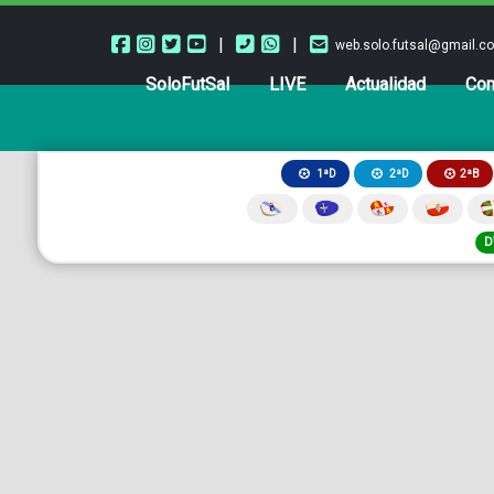
|
|
web.solo.futsal@gmail.c
SoloFutSal
LIVE
Actualidad
Com
2ªB
1ªD
2ªD
D