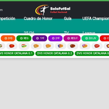
om
petición
Cuadro de Honor
Guía
UEFA Champio
25/26
TV
League
3ªD
REG
2ªF
REG F
DH JV
C
1ªF
VS HONOR CATALANA G.1
DVS HONOR CATALANA G.2
DVS HONOR CATALANA G