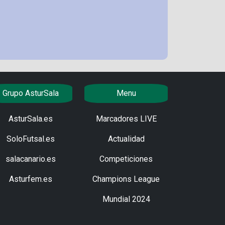
Grupo AsturSala
Menu
AsturSala.es
Marcadores LIVE
SoloFutsal.es
Actualidad
salacanario.es
Competiciones
Asturfem.es
Champions League
Mundial 2024