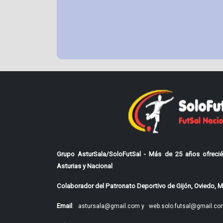
Grupo AsturSala/SoloFutSal - Más de 25 años ofrecié
Asturias y Nacional
Colaborador del Patronato Deportivo de Gijón, Oviedo, Mi
Email
:
astursala@gmail.com y
web.solo.futsal@gmail.co