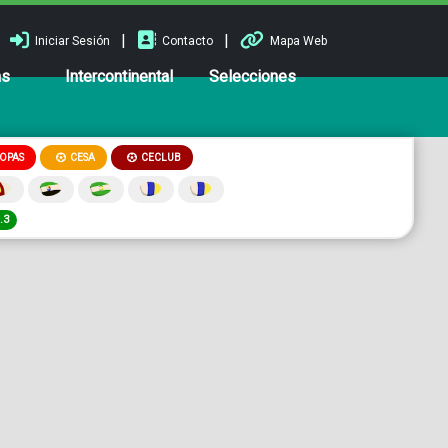
|
|
Iniciar Sesión
Contacto
Mapa Web
ns
Intercontinental
Selecciones
OPAS
CESA
CECLUB
.3