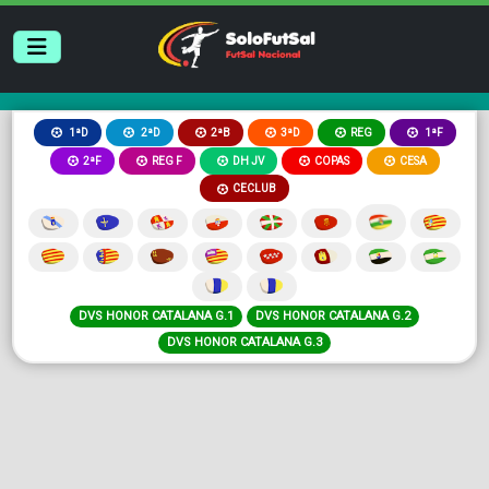
2ªB
3ªD
REG
1ªD
2ªD
1ªF
2ªF
REG F
DH JV
COPAS
CESA
CECLUB
DVS HONOR CATALANA G.1
DVS HONOR CATALANA G.2
DVS HONOR CATALANA G.3