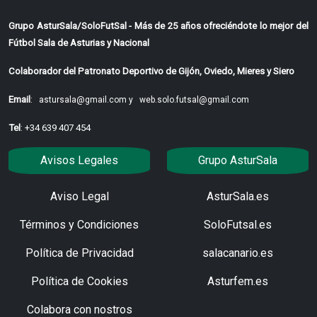
Grupo AsturSala/SoloFutSal - Más de 25 años ofreciéndote lo mejor del
Fútbol Sala de Asturias y Nacional
Colaborador del Patronato Deportivo de Gijón, Oviedo, Mieres y Siero
Email
:
astursala@gmail.com y
web.solo.futsal@gmail.com
Tel
: +34 639 407 454
Avisos Legales
Grupo AsturSala
Aviso Legal
AsturSala.es
Términos y Condiciones
SoloFutsal.es
Política de Privacidad
salacanario.es
Política de Cookies
Asturfem.es
Colabora con nostros