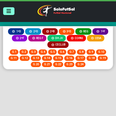
2ªB
3ªD
REG
1ªD
2ªD
1ªF
2ªF
REG F
DH JV
COPAS
CESA
CECLUB
G.1
G.2
G.3
G.4
G.5
G.6
G.7
G.8
G.9
G.10
G.11
G.12
G.13
G.14
G.15
G.16
G.17
G.18
G.19
G.20
G.21
G.22
G.23
G.24