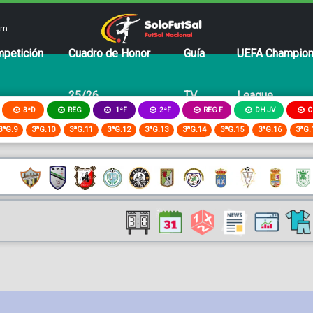
om
petición
Cuadro de Honor
Guía
UEFA Champio
25/26
TV
League
3ªD
REG
2ªF
REG F
DH JV
C
1ªF
3ªG.9
3ªG.10
3ªG.11
3ªG.12
3ªG.13
3ªG.14
3ªG.15
3ªG.16
3ªG.