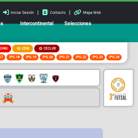
|
|
Iniciar Sesión
Contacto
Mapa Web
ns
Intercontinental
Selecciones
OPAS
CESA
CECLUB
17
3ªG.18
3ªG.19
3ªG.20
3ªG.21
3ªG.22
3ªG.23
3ªG.24