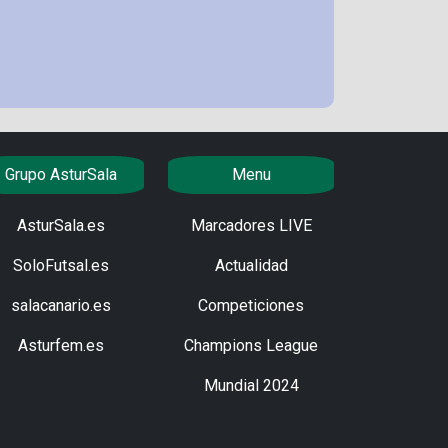
Grupo AsturSala
Menu
AsturSala.es
Marcadores LIVE
SoloFutsal.es
Actualidad
salacanario.es
Competiciones
Asturfem.es
Champions League
Mundial 2024