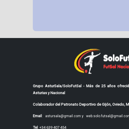
Grupo AsturSala/SoloFutSal - Más de 25 años ofrecié
Asturias y Nacional
Colaborador del Patronato Deportivo de Gijón, Oviedo, Mi
Email
:
astursala@gmail.com y
web.solo.futsal@gmail.co
Tel
: +34 639 407 454