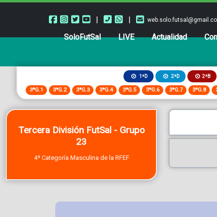
|
|
web.solo.futsal@gmail.c
SoloFutSal
LIVE
Actualidad
Com
2ªB
1ªD
2ªD
3ªG.1
3ªG.2
3ªG.3
3ªG.4
3ªG.5
3ªG.6
3ªG.7
3ªG.8
Tercera División FutSal - Grupo
23
4ª Categoría Masculina de la RFEF