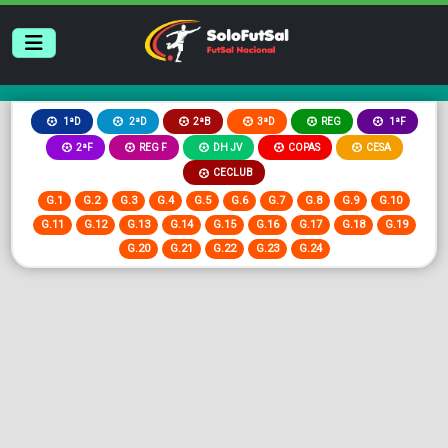
2ªB
3ªD
REG
1ªD
2ªD
1ªF
2ªF
REG F
DH JV
COPAS
CESA
CECLUB
G.1
G.2
G.3
G.4
G.5
G.6
G.7
G.8
G.9
G.10
G.11
G.12
G.13
G.14
G.15
G.16
G.17
G.18
G.19
G.20
G.21
G.22
G.23
G.24