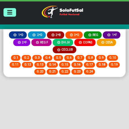
2ªB
3ªD
REG
1ªD
2ªD
1ªF
2ªF
REG F
DH JV
COPAS
CESA
CECLUB
G.1
G.2
G.3
G.4
G.5
G.6
G.7
G.8
G.9
G.10
G.11
G.12
G.13
G.14
G.15
G.16
G.17
G.18
G.19
G.20
G.21
G.22
G.23
G.24