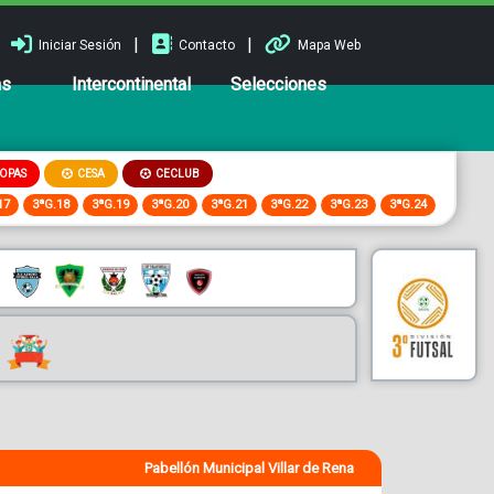
|
|
Iniciar Sesión
Contacto
Mapa Web
ns
Intercontinental
Selecciones
OPAS
CESA
CECLUB
17
3ªG.18
3ªG.19
3ªG.20
3ªG.21
3ªG.22
3ªG.23
3ªG.24
Pabellón Municipal Villar de Rena