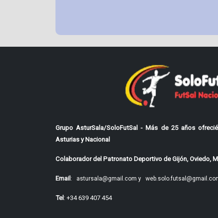
Grupo AsturSala/SoloFutSal - Más de 25 años ofrecié
Asturias y Nacional
Colaborador del Patronato Deportivo de Gijón, Oviedo, Mi
Email
:
astursala@gmail.com y
web.solo.futsal@gmail.co
Tel
: +34 639 407 454