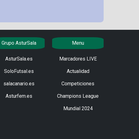
Grupo AsturSala
Menu
AsturSala.es
Marcadores LIVE
SoloFutsal.es
Actualidad
salacanario.es
Competiciones
Asturfem.es
Champions League
Mundial 2024