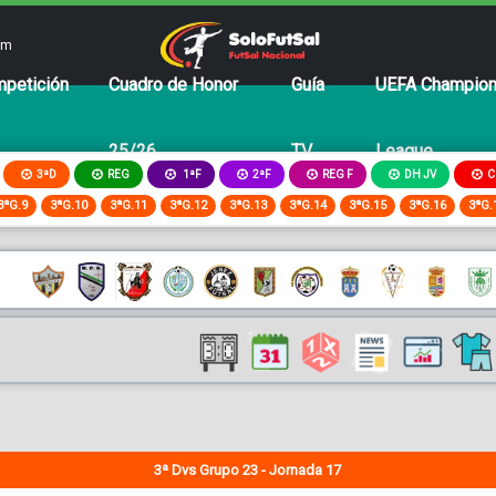
om
petición
Cuadro de Honor
Guía
UEFA Champio
25/26
TV
League
3ªD
REG
2ªF
REG F
DH JV
C
1ªF
3ªG.9
3ªG.10
3ªG.11
3ªG.12
3ªG.13
3ªG.14
3ªG.15
3ªG.16
3ªG.
3ª Dvs Grupo 23 - Jornada 17