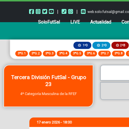
|
|
web.solo.futsal@gmail.c
SoloFutSal
LIVE
Actualidad
Com
2ªB
1ªD
2ªD
3ªG.1
3ªG.2
3ªG.3
3ªG.4
3ªG.5
3ªG.6
3ªG.7
3ªG.8
Tercera División FutSal - Grupo
23
4ª Categoría Masculina de la RFEF
17 enero 2026 - 18:00