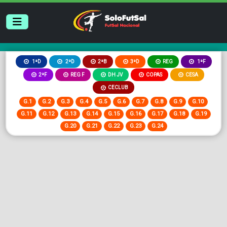
2ªB
3ªD
REG
1ªD
2ªD
1ªF
2ªF
REG F
DH JV
COPAS
CESA
CECLUB
G.1
G.2
G.3
G.4
G.5
G.6
G.7
G.8
G.9
G.10
G.11
G.12
G.13
G.14
G.15
G.16
G.17
G.18
G.19
G.20
G.21
G.22
G.23
G.24