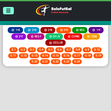
2ªB
3ªD
REG
1ªD
2ªD
1ªF
2ªF
REG F
DH JV
COPAS
CESA
CECLUB
G.1
G.2
G.3
G.4
G.5
G.6
G.7
G.8
G.9
G.10
G.11
G.12
G.13
G.14
G.15
G.16
G.17
G.18
G.19
G.20
G.21
G.22
G.23
G.24