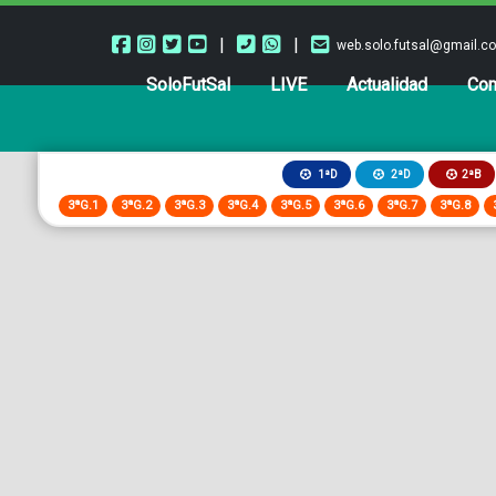
|
|
web.solo.futsal@gmail.c
SoloFutSal
LIVE
Actualidad
Com
2ªB
1ªD
2ªD
3ªG.1
3ªG.2
3ªG.3
3ªG.4
3ªG.5
3ªG.6
3ªG.7
3ªG.8