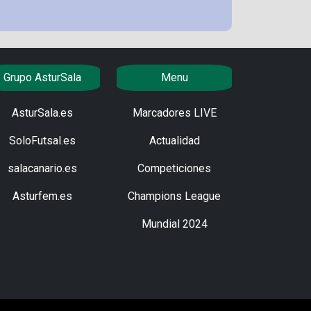
Grupo AsturSala
Menu
AsturSala.es
Marcadores LIVE
SoloFutsal.es
Actualidad
salacanario.es
Competiciones
Asturfem.es
Champions League
Mundial 2024