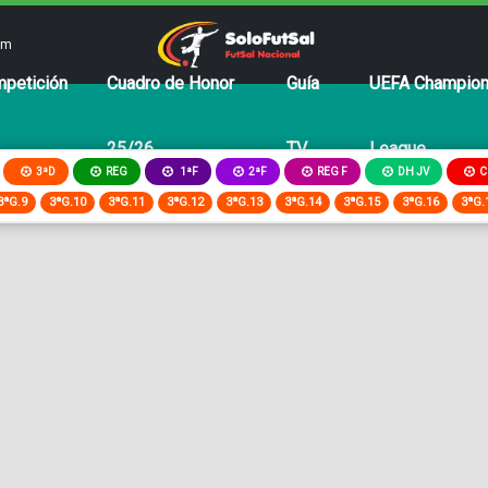
om
petición
Cuadro de Honor
Guía
UEFA Champio
25/26
TV
League
3ªD
REG
2ªF
REG F
DH JV
C
1ªF
3ªG.9
3ªG.10
3ªG.11
3ªG.12
3ªG.13
3ªG.14
3ªG.15
3ªG.16
3ªG.