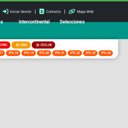
|
|
Iniciar Sesión
Contacto
Mapa Web
ns
Intercontinental
Selecciones
OPAS
CESA
CECLUB
17
3ªG.18
3ªG.19
3ªG.20
3ªG.21
3ªG.22
3ªG.23
3ªG.24