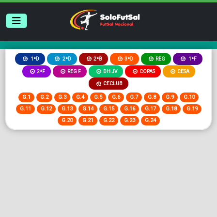
2ªB
3ªD
REG
1ªD
2ªD
1ªF
2ªF
REG F
DH JV
COPAS
CESA
CECLUB
G.1
G.2
G.3
G.4
G.5
G.6
G.7
G.8
G.9
G.10
G.11
G.12
G.13
G.14
G.15
G.16
G.17
G.18
G.19
G.20
G.21
G.22
G.23
G.24