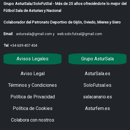
Grupo AsturSala/SoloFutSal - Más de 25 años ofreciéndote lo mejor del
Fútbol Sala de Asturias y Nacional
Colaborador del Patronato Deportivo de Gijón, Oviedo, Mieres y Siero
Email
:
astursala@gmail.com y
web.solo.futsal@gmail.com
Tel
: +34 639 407 454
Avisos Legales
Grupo AsturSala
Aviso Legal
AsturSala.es
Términos y Condiciones
SoloFutsal.es
Política de Privacidad
salacanario.es
Política de Cookies
Asturfem.es
Colabora con nostros