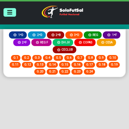
2ªB
3ªD
REG
1ªD
2ªD
1ªF
2ªF
REG F
DH JV
COPAS
CESA
CECLUB
G.1
G.2
G.3
G.4
G.5
G.6
G.7
G.8
G.9
G.10
G.11
G.12
G.13
G.14
G.15
G.16
G.17
G.18
G.19
G.20
G.21
G.22
G.23
G.24