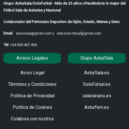
Grupo AsturSala/SoloFutSal - Más de 25 años ofreciéndote lo mejor del
Fútbol Sala de Asturias y Nacional
Colaborador del Patronato Deportivo de Gijón, Oviedo, Mieres y Siero
Email
:
astursala@gmail.com y
web.solo.futsal@gmail.com
Tel
: +34 639 407 454
Avisos Legales
Grupo AsturSala
Aviso Legal
AsturSala.es
Términos y Condiciones
SoloFutsal.es
Política de Privacidad
salacanario.es
Política de Cookies
Asturfem.es
Colabora con nostros