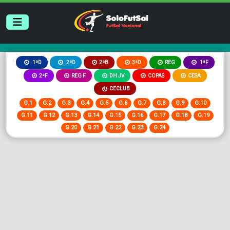
2ªB
3ªD
REG
1ªD
2ªD
1ªF
2ªF
REG F
DH JV
COPAS
CESA
CECLUB
G.1
G.2
G.3
G.4
G.5
G.6
G.7
G.8
G.9
G.10
G.11
G.12
G.13
G.14
G.15
G.16
G.17
G.18
G.19
G.20
G.21
G.22
G.23
G.24