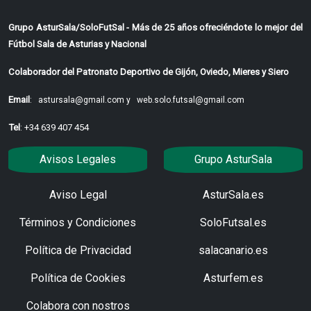
Grupo AsturSala/SoloFutSal - Más de 25 años ofreciéndote lo mejor del
Fútbol Sala de Asturias y Nacional
Colaborador del Patronato Deportivo de Gijón, Oviedo, Mieres y Siero
Email
:
astursala@gmail.com y
web.solo.futsal@gmail.com
Tel
: +34 639 407 454
Avisos Legales
Grupo AsturSala
Aviso Legal
AsturSala.es
Términos y Condiciones
SoloFutsal.es
Política de Privacidad
salacanario.es
Política de Cookies
Asturfem.es
Colabora con nostros