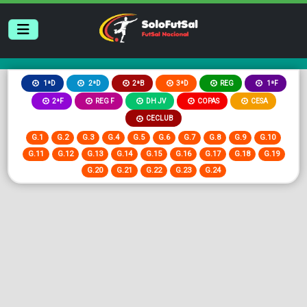
2ªB
3ªD
REG
1ªD
2ªD
1ªF
2ªF
REG F
DH JV
COPAS
CESA
CECLUB
G.1
G.2
G.3
G.4
G.5
G.6
G.7
G.8
G.9
G.10
G.11
G.12
G.13
G.14
G.15
G.16
G.17
G.18
G.19
G.20
G.21
G.22
G.23
G.24