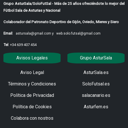
Grupo AsturSala/SoloFutSal - Más de 25 años ofreciéndote lo mejor del
Fútbol Sala de Asturias y Nacional
Colaborador del Patronato Deportivo de Gijón, Oviedo, Mieres y Siero
Email
:
astursala@gmail.com y
web.solo.futsal@gmail.com
Tel
: +34 639 407 454
Avisos Legales
Grupo AsturSala
Aviso Legal
AsturSala.es
Términos y Condiciones
SoloFutsal.es
Política de Privacidad
salacanario.es
Política de Cookies
Asturfem.es
Colabora con nostros