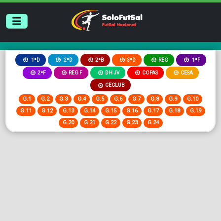
2ªB
3ªD
REG
1ªD
2ªD
1ªF
2ªF
REG F
DH JV
COPAS
CESA
CECLUB
G.1
G.2
G.3
G.4
G.5
G.6
G.7
G.8
G.9
G.10
G.11
G.12
G.13
G.14
G.15
G.16
G.17
G.18
G.19
G.20
G.21
G.22
G.23
G.24