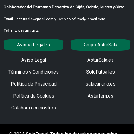
Colaborador del Patronato Deportivo de Gijón, Oviedo, Mieres y Siero
Email
:
astursala@gmail.com y
web.solo.futsal@gmail.com
Tel
: +34 639 407 454
Avisos Legales
Grupo AsturSala
Aviso Legal
AsturSala.es
Términos y Condiciones
SoloFutsal.es
Política de Privacidad
salacanario.es
Política de Cookies
Asturfem.es
Colabora con nostros