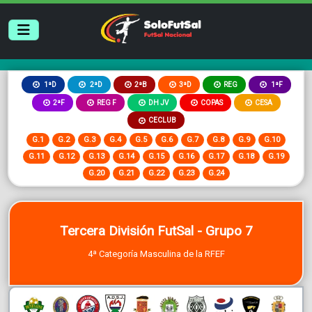
2ªB
3ªD
REG
1ªD
2ªD
1ªF
2ªF
REG F
DH JV
COPAS
CESA
CECLUB
G.1
G.2
G.3
G.4
G.5
G.6
G.7
G.8
G.9
G.10
G.11
G.12
G.13
G.14
G.15
G.16
G.17
G.18
G.19
G.20
G.21
G.22
G.23
G.24
Tercera División FutSal - Grupo 7
4ª Categoría Masculina de la RFEF