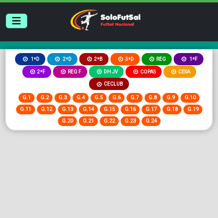
2ªB
3ªD
REG
1ªD
2ªD
1ªF
2ªF
REG F
DH JV
COPAS
CESA
CECLUB
G.1
G.2
G.3
G.4
G.5
G.6
G.7
G.8
G.9
G.10
G.11
G.12
G.13
G.14
G.15
G.16
G.17
G.18
G.19
G.20
G.21
G.22
G.23
G.24