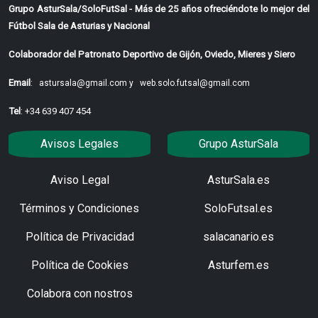
Grupo AsturSala/SoloFutSal - Más de 25 años ofreciéndote lo mejor del
Fútbol Sala de Asturias y Nacional
Colaborador del Patronato Deportivo de Gijón, Oviedo, Mieres y Siero
Email
:
astursala@gmail.com y
web.solo.futsal@gmail.com
Tel
: +34 639 407 454
Avisos Legales
Grupo AsturSala
Aviso Legal
AsturSala.es
Términos y Condiciones
SoloFutsal.es
Política de Privacidad
salacanario.es
Política de Cookies
Asturfem.es
Colabora con nostros