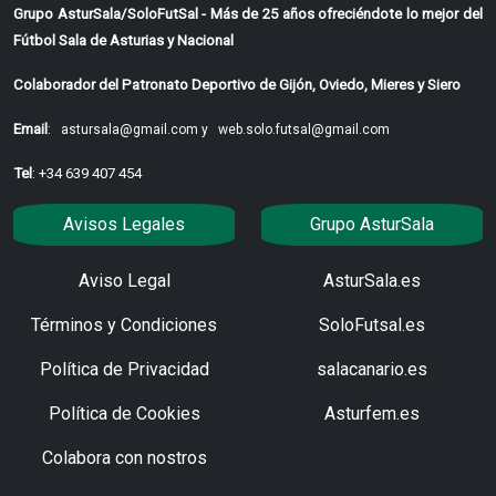
Grupo AsturSala/SoloFutSal - Más de 25 años ofreciéndote lo mejor del
Fútbol Sala de Asturias y Nacional
Colaborador del Patronato Deportivo de Gijón, Oviedo, Mieres y Siero
Email
:
astursala@gmail.com y
web.solo.futsal@gmail.com
Tel
: +34 639 407 454
Avisos Legales
Grupo AsturSala
Aviso Legal
AsturSala.es
Términos y Condiciones
SoloFutsal.es
Política de Privacidad
salacanario.es
Política de Cookies
Asturfem.es
Colabora con nostros