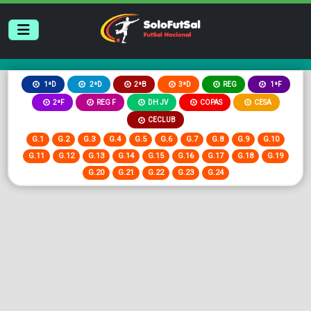
2ªB
3ªD
REG
1ªD
2ªD
1ªF
2ªF
REG F
DH JV
COPAS
CESA
CECLUB
G.1
G.2
G.3
G.4
G.5
G.6
G.7
G.8
G.9
G.10
G.11
G.12
G.13
G.14
G.15
G.16
G.17
G.18
G.19
G.20
G.21
G.22
G.23
G.24