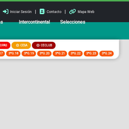
|
|
Iniciar Sesión
Contacto
Mapa Web
ns
Intercontinental
Selecciones
OPAS
CESA
CECLUB
17
3ªG.18
3ªG.19
3ªG.20
3ªG.21
3ªG.22
3ªG.23
3ªG.24