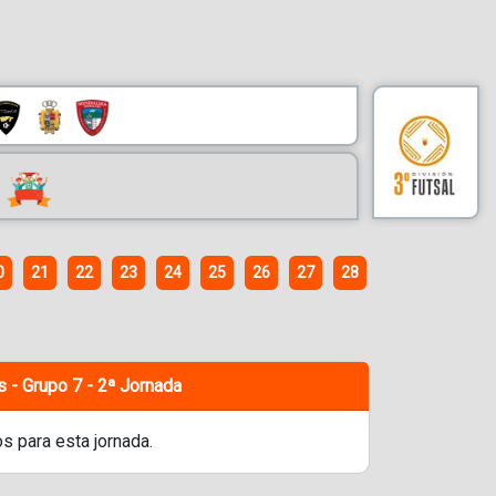
0
21
22
23
24
25
26
27
28
s - Grupo 7 - 2ª Jornada
s para esta jornada.