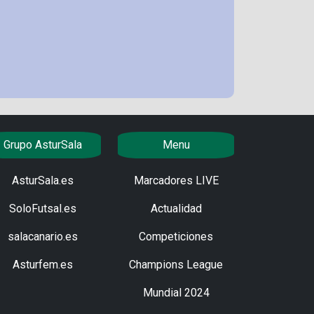
Grupo AsturSala
Menu
AsturSala.es
Marcadores LIVE
SoloFutsal.es
Actualidad
salacanario.es
Competiciones
Asturfem.es
Champions League
Mundial 2024