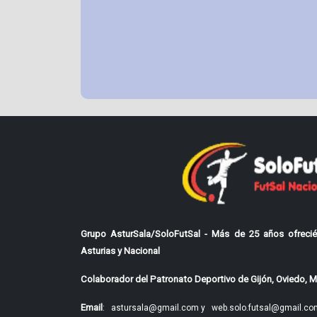
Grupo AsturSala/SoloFutSal - Más de 25 años ofrecié
Asturias y Nacional
Colaborador del Patronato Deportivo de Gijón, Oviedo, Mi
Email
:
astursala@gmail.com y
web.solo.futsal@gmail.co