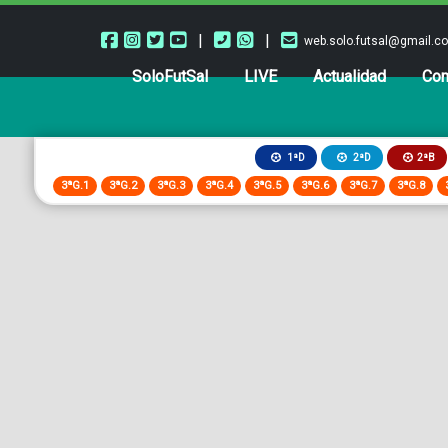
|
|
web.solo.futsal@gmail.c
SoloFutSal
LIVE
Actualidad
Com
2ªB
1ªD
2ªD
3ªG.1
3ªG.2
3ªG.3
3ªG.4
3ªG.5
3ªG.6
3ªG.7
3ªG.8