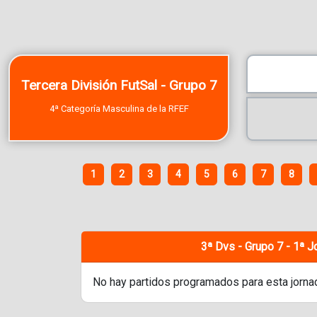
Tercera División FutSal - Grupo 7
4ª Categoría Masculina de la RFEF
1
2
3
4
5
6
7
8
3ª Dvs - Grupo 7 - 1ª J
No hay partidos programados para esta jorna