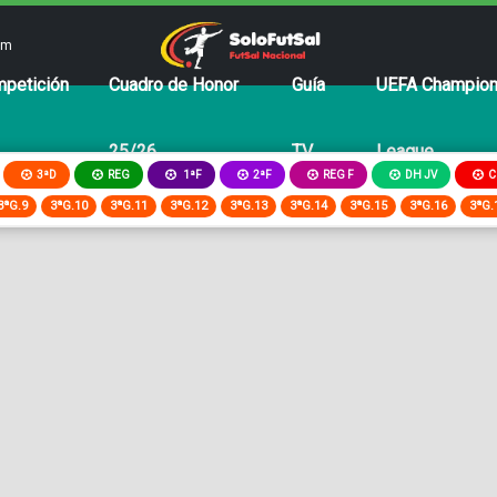
om
petición
Cuadro de Honor
Guía
UEFA Champio
25/26
TV
League
3ªD
REG
2ªF
REG F
DH JV
C
1ªF
3ªG.9
3ªG.10
3ªG.11
3ªG.12
3ªG.13
3ªG.14
3ªG.15
3ªG.16
3ªG.