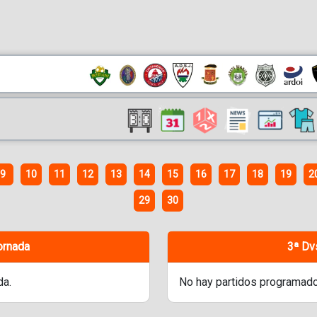
9
10
11
12
13
14
15
16
17
18
19
2
29
30
ornada
3ª Dv
da.
No hay partidos programado