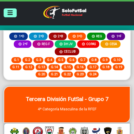
2ªB
3ªD
REG
1ªD
2ªD
1ªF
2ªF
REG F
DH JV
COPAS
CESA
CECLUB
G.1
G.2
G.3
G.4
G.5
G.6
G.7
G.8
G.9
G.10
G.11
G.12
G.13
G.14
G.15
G.16
G.17
G.18
G.19
G.20
G.21
G.22
G.23
G.24
Tercera División FutSal - Grupo 7
4ª Categoría Masculina de la RFEF