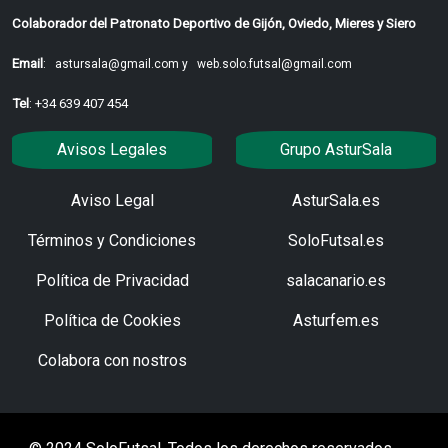
Colaborador del Patronato Deportivo de Gijón, Oviedo, Mieres y Siero
Email
:
astursala@gmail.com y
web.solo.futsal@gmail.com
Tel
: +34 639 407 454
Avisos Legales
Grupo AsturSala
Aviso Legal
AsturSala.es
Términos y Condiciones
SoloFutsal.es
Política de Privacidad
salacanario.es
Política de Cookies
Asturfem.es
Colabora con nostros