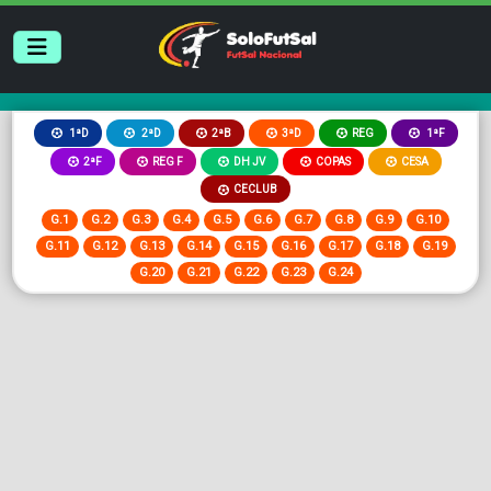
2ªB
3ªD
REG
1ªD
2ªD
1ªF
2ªF
REG F
DH JV
COPAS
CESA
CECLUB
G.1
G.2
G.3
G.4
G.5
G.6
G.7
G.8
G.9
G.10
G.11
G.12
G.13
G.14
G.15
G.16
G.17
G.18
G.19
G.20
G.21
G.22
G.23
G.24