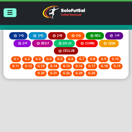
2ªB
3ªD
REG
1ªD
2ªD
1ªF
2ªF
REG F
DH JV
COPAS
CESA
CECLUB
G.1
G.2
G.3
G.4
G.5
G.6
G.7
G.8
G.9
G.10
G.11
G.12
G.13
G.14
G.15
G.16
G.17
G.18
G.19
G.20
G.21
G.22
G.23
G.24