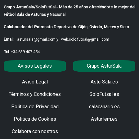
Grupo AsturSala/SoloFutSal - Más de 25 años ofreciéndote lo mejor del
Fútbol Sala de Asturias y Nacional
Colaborador del Patronato Deportivo de Gijón, Oviedo, Mieres y Siero
Email
:
astursala@gmail.com y
web.solo.futsal@gmail.com
Tel
: +34 639 407 454
Avisos Legales
Grupo AsturSala
Aviso Legal
AsturSala.es
Términos y Condiciones
SoloFutsal.es
Política de Privacidad
salacanario.es
Política de Cookies
Asturfem.es
Colabora con nostros