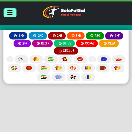
2ªB
3ªD
REG
1ªD
2ªD
1ªF
2ªF
REG F
DH JV
COPAS
CESA
CECLUB