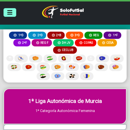
2ªB
3ªD
REG
1ªD
2ªD
1ªF
2ªF
REG F
DH JV
COPAS
CESA
CECLUB
1ª Liga Autonómica de Murcia
1ª Categoría Autonómica Femenina