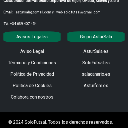
Colaborador del Patronato Deportivo de Gijón, Oviedo, Mieres y Siero
Email
:
astursala@gmail.com y
web.solo.futsal@gmail.com
Tel
: +34 639 407 454
Avisos Legales
Grupo AsturSala
Aviso Legal
AsturSala.es
Términos y Condiciones
SoloFutsal.es
Política de Privacidad
salacanario.es
Política de Cookies
Asturfem.es
Colabora con nostros
© 2024 SoloFutsal. Todos los derechos reservados.