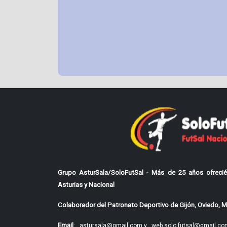
Grupo AsturSala/SoloFutSal - Más de 25 años ofrecié
Asturias y Nacional
Colaborador del Patronato Deportivo de Gijón, Oviedo, Mi
Email
:
astursala@gmail.com y
web.solo.futsal@gmail.co