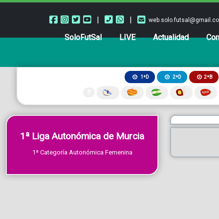
|
|
web.solo.futsal@gmail.c
SoloFutSal
LIVE
Actualidad
Com
2ªB
1ªD
2ªD
1ª Liga Autonómica de Murcia
1ª Categoría Autonómica Femenina