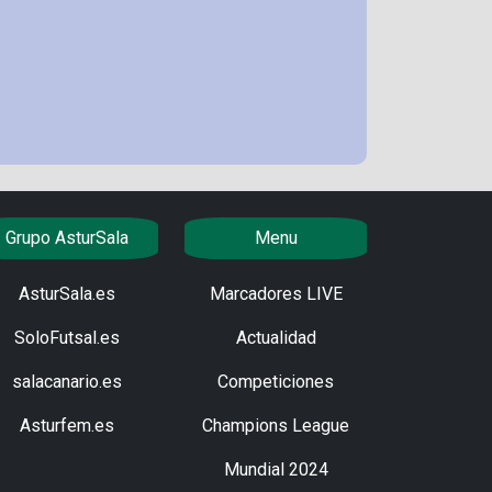
Grupo AsturSala
Menu
AsturSala.es
Marcadores LIVE
SoloFutsal.es
Actualidad
salacanario.es
Competiciones
Asturfem.es
Champions League
Mundial 2024