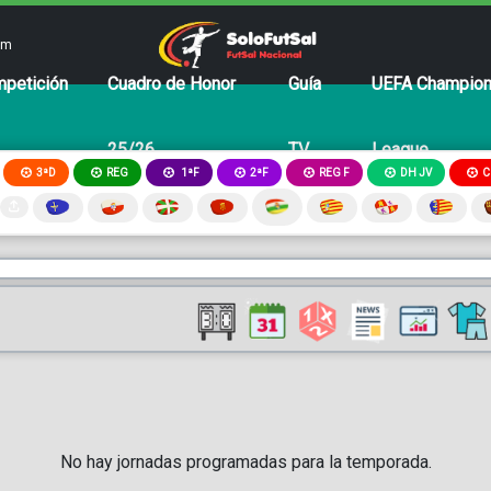
om
petición
Cuadro de Honor
Guía
UEFA Champio
25/26
TV
League
3ªD
REG
2ªF
REG F
DH JV
C
1ªF
No hay jornadas programadas para la temporada.