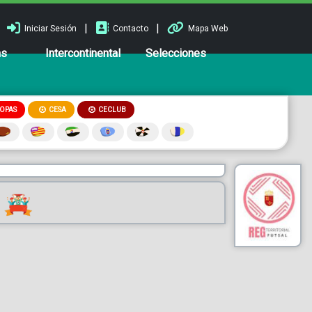
|
|
Iniciar Sesión
Contacto
Mapa Web
ns
Intercontinental
Selecciones
OPAS
CESA
CECLUB