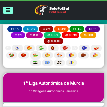
2ªB
3ªD
REG
1ªD
2ªD
1ªF
2ªF
REG F
DH JV
COPAS
CESA
CECLUB
1ª Liga Autonómica de Murcia
1ª Categoría Autonómica Femenina