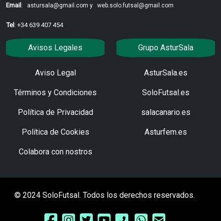
Email
:
astursala@gmail.com y
web.solo.futsal@gmail.com
Tel
: +34 639 407 454
Avisos Legales
Grupo AsturSala
Aviso Legal
AsturSala.es
Términos y Condiciones
SoloFutsal.es
Política de Privacidad
salacanario.es
Política de Cookies
Asturfem.es
Colabora con nostros
© 2024 SoloFutsal. Todos los derechos reservados.