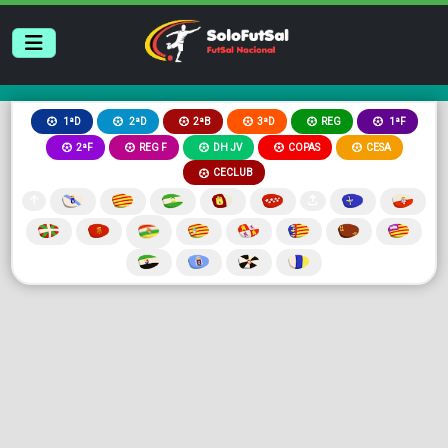
2ªB
3ªD
REG
1ªD
2ªD
1ªF
2ªF
REG F
DH JV
COPAS
CESA
CECLUB