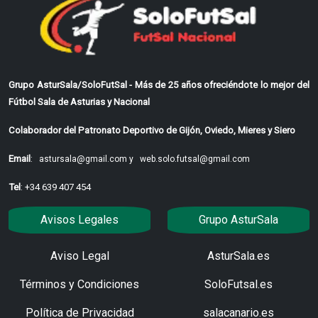
Grupo AsturSala/SoloFutSal - Más de 25 años ofreciéndote lo mejor del
Fútbol Sala de Asturias y Nacional
Colaborador del Patronato Deportivo de Gijón, Oviedo, Mieres y Siero
Email
:
astursala@gmail.com y
web.solo.futsal@gmail.com
Tel
: +34 639 407 454
Avisos Legales
Grupo AsturSala
Aviso Legal
AsturSala.es
Términos y Condiciones
SoloFutsal.es
Política de Privacidad
salacanario.es