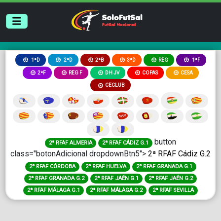
2ªB
3ªD
REG
1ªD
2ªD
1ªF
2ªF
REG F
DH JV
COPAS
CESA
CECLUB
button
2ª RFAF ALMERIA
2ª RFAF CÁDIZ G.1
class="botonAdicional dropdownBtn5">
2ª RFAF Cádiz G.2
2ª RFAF CÓRDOBA
2ª RFAF HUELVA
2ª RFAF GRANADA G.1
2ª RFAF GRANADA G.2
2ª RFAF JAÉN G.1
2ª RFAF JAÉN G.2
2ª RFAF MÁLAGA G.1
2ª RFAF MÁLAGA G.2
2ª RFAF SEVILLA