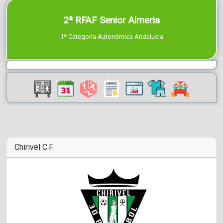
2ª RFAF Senior Almeria
1ª Categoría Autonómica Andalucia
Chirivel C.F.